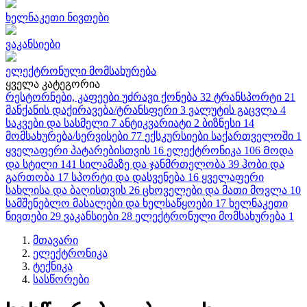
ხელნაკეთი ნივთები
ვაკანსიები
ელექტრონული მომსახურება
ყველა კატეგორია
რესტორნები, კაფეები
უძრავი ქონება
32
ტრანსპორტი
21
მანქანის დაქირავება/ტრანსფერი
3
ვალუტის გაცვლა
4
საკვები და სასმელი
7
ანტიკვარიატი
2
ბიზნესი
14
მომსახურება/სერვისები
77
ექსკურსიები საქართველოში
1
ყველაფერი პატარებისთვის
16
ელექტრონიკა
106
Მოდა
და სტილი
141
სილამაზე და ჯანმრთელობა
39
ჰობი და
გართობა
17
სპორტი და დასვენება
16
ყველაფერი
სახლისა და ბაღისთვის
26
ცხოველები და მათი მოვლა
10
სამშენებლო მასალები და ხელსაწყოები
17
ხელნაკეთი
ნივთები
29
ვაკანსიები
28
ელექტრონული მომსახურება
1
მთავარი
ელექტრონიკა
ტექნიკა
სასწორები