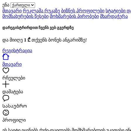
ენა
მთავარი
რეკლამა რუკაზე
ბიზნეს პროფილები
სტატიები დ
მომსახურების წესები
მოხმარების პირობები
მხარდაჭერა
დარეგისტრირდით ჩვენს ვებ-გვერდზე
და მიიღე
1 ₾
თქვენს ბონუს ანგარიშზე!
რეგისტრაცია
მთავარი
რჩეულები
დამატება
Სასაუბრო
პროფილი
ეს საიტი იყენებს ქუქი-ფაილებს მომხმარებლის უკეთესი 