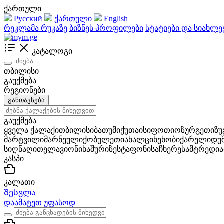
ქართული
Русский
ქართული
English
რეკლამა რუკაზე
ბიზნეს პროფილები
სტატიები და სიახლე
კატალოგი
თბილისი
გაუქმება
რეგიონები
განთავსება
გაუქმება
ყველა ქალაქი
თბილისი
ბათუმი
ქუთაისი
ფოთი
ოზურგეთი
ზ
მარტვილი
მარნეული
ქობულეთი
ახალციხე
ხობი
ქარელი
დუ
სიღნაღი
თელავი
ონი
ხაშური
ზესტაფონი
საჩხერე
სამტრედია
კასპი
კალათი
Შესვლა
დაამატეთ უფასოდ