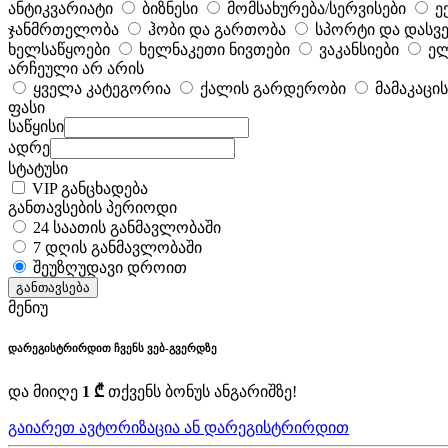
ანტიკვარიატი
ბიზნესი
მომსახურება/სერვისები
ე
ჯანმრთელობა
ჰობი და გართობა
სპორტი და დასვე
ხელსაწყოები
ხელნაკეთი ნივთები
ვაკანსიები
ელ
არჩეული არ არის
ყველა კატეგორია
ქალის გარდერობი
მამაკაცი
ფასი
საწყისი
ადრე
სტატუსი
VIP განცხადება
განთავსების პერიოდი
24 საათის განმავლობაში
7 დღის განმავლობაში
შეუზღუდავი დროით
განთავსება
მენიუ
დარეგისტრირდით ჩვენს ვებ-გვერდზე
და მიიღე
1 ₾
თქვენს ბონუს ანგარიშზე!
გაიარეთ ავტორიზაცია ან დარეგისტრირდით