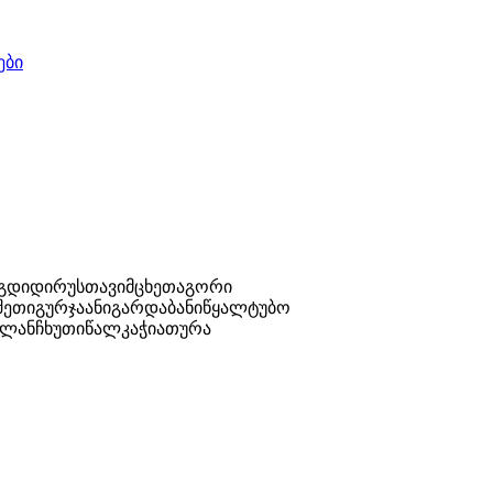
ები
უგდიდი
რუსთავი
მცხეთა
გორი
შეთი
გურჯაანი
გარდაბანი
წყალტუბო
ლანჩხუთი
წალკა
ჭიათურა