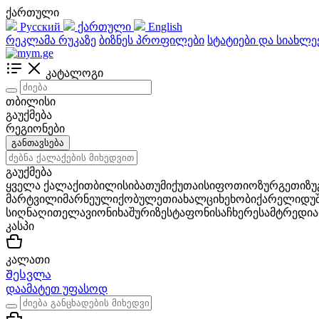
ქართული
Русский
ქართული
English
რეკლამა რუკაზე
ბიზნეს პროფილები
სტატიები და სიახლე
კატალოგი
თბილისი
გაუქმება
რეგიონები
განთავსება
გაუქმება
ყველა ქალაქი
თბილისი
ბათუმი
ქუთაისი
ფოთი
ოზურგეთი
ზ
მარტვილი
მარნეული
ქობულეთი
ახალციხე
ხობი
ქარელი
დუ
სიღნაღი
თელავი
ონი
ხაშური
ზესტაფონი
საჩხერე
სამტრედია
კასპი
კალათი
Შესვლა
დაამატეთ უფასოდ