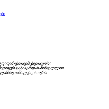
ები
უგდიდი
რუსთავი
მცხეთა
გორი
შეთი
გურჯაანი
გარდაბანი
წყალტუბო
ლანჩხუთი
წალკა
ჭიათურა