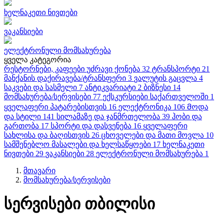
ხელნაკეთი ნივთები
ვაკანსიები
ელექტრონული მომსახურება
ყველა კატეგორია
რესტორნები, კაფეები
უძრავი ქონება
32
ტრანსპორტი
21
მანქანის დაქირავება/ტრანსფერი
3
ვალუტის გაცვლა
4
საკვები და სასმელი
7
ანტიკვარიატი
2
ბიზნესი
14
მომსახურება/სერვისები
77
ექსკურსიები საქართველოში
1
ყველაფერი პატარებისთვის
16
ელექტრონიკა
106
Მოდა
და სტილი
141
სილამაზე და ჯანმრთელობა
39
ჰობი და
გართობა
17
სპორტი და დასვენება
16
ყველაფერი
სახლისა და ბაღისთვის
26
ცხოველები და მათი მოვლა
10
სამშენებლო მასალები და ხელსაწყოები
17
ხელნაკეთი
ნივთები
29
ვაკანსიები
28
ელექტრონული მომსახურება
1
მთავარი
მომსახურება/სერვისები
სერვისები თბილისი