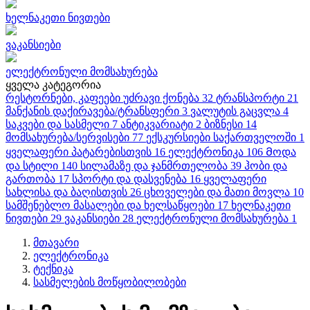
ხელნაკეთი ნივთები
ვაკანსიები
ელექტრონული მომსახურება
ყველა კატეგორია
რესტორნები, კაფეები
უძრავი ქონება
32
ტრანსპორტი
21
მანქანის დაქირავება/ტრანსფერი
3
ვალუტის გაცვლა
4
საკვები და სასმელი
7
ანტიკვარიატი
2
ბიზნესი
14
მომსახურება/სერვისები
77
ექსკურსიები საქართველოში
1
ყველაფერი პატარებისთვის
16
ელექტრონიკა
106
Მოდა
და სტილი
140
სილამაზე და ჯანმრთელობა
39
ჰობი და
გართობა
17
სპორტი და დასვენება
16
ყველაფერი
სახლისა და ბაღისთვის
26
ცხოველები და მათი მოვლა
10
სამშენებლო მასალები და ხელსაწყოები
17
ხელნაკეთი
ნივთები
29
ვაკანსიები
28
ელექტრონული მომსახურება
1
მთავარი
ელექტრონიკა
ტექნიკა
სასმელების მოწყობილობები