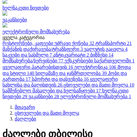
ხელნაკეთი ნივთები
ვაკანსიები
ელექტრონული მომსახურება
ყველა კატეგორია
რესტორნები, კაფეები
უძრავი ქონება
32
ტრანსპორტი
21
მანქანის დაქირავება/ტრანსფერი
3
ვალუტის გაცვლა
4
საკვები და სასმელი
7
ანტიკვარიატი
2
ბიზნესი
14
მომსახურება/სერვისები
77
ექსკურსიები საქართველოში
1
ყველაფერი პატარებისთვის
16
ელექტრონიკა
106
Მოდა
და სტილი
140
სილამაზე და ჯანმრთელობა
39
ჰობი და
გართობა
17
სპორტი და დასვენება
16
ყველაფერი
სახლისა და ბაღისთვის
26
ცხოველები და მათი მოვლა
10
სამშენებლო მასალები და ხელსაწყოები
17
ხელნაკეთი
ნივთები
29
ვაკანსიები
28
ელექტრონული მომსახურება
1
მთავარი
ცხოველები და მათი მოვლა
ძაღლები
ძაღლები თბილისი