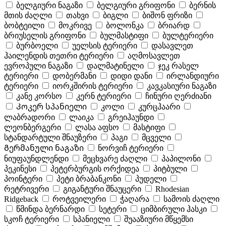
ბელგიური ნაგაზი
ბელგიური გრიფონი
ბერნის
მთის ძაღლი
თახვი
ბიგლი
ბიშონ ფრიზი
ბობტეილი
მოკრივე
ბოლონკა
ბრიარდ
ბრიუსელის გრიფონი
ბულმასტიფი
ბულტერიერი
ბურბოელი
უელსის ტერიერი
დასავლეთ
ჰაილენდის თეთრი ტერიერი
აღმოსავლეთ
ევროპული ნაგაზი
დალმატინელი
ჯეკ რასელ
ტერიერი
დობერმანი
დიდი დანი
ირლანდიური
ტერიერი
იორკშირის ტერიერი
კავკასიური ნაგაზი
კანე კორსო
კერნ ტერიერი
ჩინური ღერძიანი
Კოკერ სპანიელი
კოლი
კურცჰაარი
ლაბრადორი
ლაიკა
გრეიჰაუნდი
ლეონბერგერი
ლასა აფსო
მასტიფი
სტანდარტული შნაუზერი
პაგი
მცველი
Გერმანული ნაგაზი
ნორვიჩ ტერიერი
ნიუფაუნდლენდი
მეცხვარე ძაღლი
პაპილონი
პეკინესი
პეტერბურგის ორქიდეა
პიტბული
პოინტერი
პეტი ბრაბანკონი
პუდელი
რეტრივერი
გიგანტური შნაუცერი
Rhodesian
Ridgeback
როტვეილერი
ჭაღარა
სამოის ძაღლი
წმინდა ბერნარდი
სეტერი
ციმბირული ჰასკი
სკოჩ ტერიერი
სპანიელი
შუააზიური მწყემსი