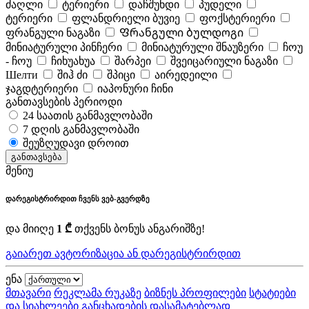
ძაღლი
ტერიერი
დაჩშუნდი
პუდელი
ტერიერი
ფლანდრიელი ბუვიე
ფოქსტერიერი
ფრანგული ნაგაზი
Ფრანგული ბულდოგი
მინიატურული პინჩერი
მინიატურული შნაუზერი
ჩოუ
- ჩოუ
ჩიხუახუა
შარპეი
შვეიცარიული ნაგაზი
Шелти
შიჰ ძი
შპიცი
აირედეილი
ჯაგდტერიერი
იაპონური ჩინი
განთავსების პერიოდი
24 საათის განმავლობაში
7 დღის განმავლობაში
შეუზღუდავი დროით
განთავსება
მენიუ
დარეგისტრირდით ჩვენს ვებ-გვერდზე
და მიიღე
1 ₾
თქვენს ბონუს ანგარიშზე!
გაიარეთ ავტორიზაცია ან დარეგისტრირდით
ენა
მთავარი
რეკლამა რუკაზე
ბიზნეს პროფილები
სტატიები
და სიახლეები
განცხადების დასამატებლად