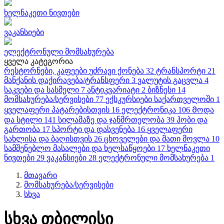
ხელნაკეთი ნივთები
ვაკანსიები
ელექტრონული მომსახურება
ყველა კატეგორია
რესტორნები, კაფეები
უძრავი ქონება
32
ტრანსპორტი
21
მანქანის დაქირავება/ტრანსფერი
3
ვალუტის გაცვლა
4
საკვები და სასმელი
7
ანტიკვარიატი
2
ბიზნესი
14
მომსახურება/სერვისები
77
ექსკურსიები საქართველოში
1
ყველაფერი პატარებისთვის
16
ელექტრონიკა
106
Მოდა
და სტილი
141
სილამაზე და ჯანმრთელობა
39
ჰობი და
გართობა
17
სპორტი და დასვენება
16
ყველაფერი
სახლისა და ბაღისთვის
26
ცხოველები და მათი მოვლა
10
სამშენებლო მასალები და ხელსაწყოები
17
ხელნაკეთი
ნივთები
29
ვაკანსიები
28
ელექტრონული მომსახურება
1
მთავარი
მომსახურება/სერვისები
სხვა
სხვა თბილისი