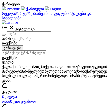
ქართული
Русский
ქართული
English
რეკლამა რუკაზე
ბიზნეს პროფილები
სტატიები და
სიახლეები
კატალოგი
აირჩიეთ ქალაქი
გაუქმება
განთავსება
გაუქმება
ყველა
ქალაქი
თბილისი
ბათუმი
ქუთაისი
ფოთი
ოზურგეთი
ზუგდიდი
მარტვილი
მარნეული
ქობულეთი
ახალციხე
ხობი
ქარელი
დუ
სიღნაღი
თელავი
ხაშური
ონი
ზესტაფონი
საჩხერე
სამტრედია
კასპი
კალათი
Შესვლა
დაამატეთ უფასოდ