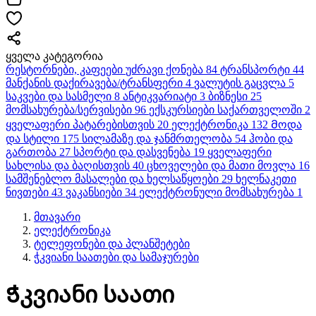
ყველა კატეგორია
რესტორნები, კაფეები
უძრავი ქონება
84
ტრანსპორტი
44
მანქანის დაქირავება/ტრანსფერი
4
ვალუტის გაცვლა
5
საკვები და სასმელი
8
ანტიკვარიატი
3
ბიზნესი
25
მომსახურება/სერვისები
96
ექსკურსიები საქართველოში
2
ყველაფერი პატარებისთვის
20
ელექტრონიკა
132
Მოდა
და სტილი
175
სილამაზე და ჯანმრთელობა
54
ჰობი და
გართობა
27
სპორტი და დასვენება
19
ყველაფერი
სახლისა და ბაღისთვის
40
ცხოველები და მათი მოვლა
16
სამშენებლო მასალები და ხელსაწყოები
29
ხელნაკეთი
ნივთები
43
ვაკანსიები
34
ელექტრონული მომსახურება
1
მთავარი
ელექტრონიკა
ტელეფონები და პლანშეტები
ჭკვიანი საათები და სამაჯურები
Ჭკვიანი საათი