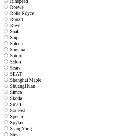
Rinspeed
Roewe
Rolls-Royce
Ronart
Rover
Saab
Saipa
Saleen
Santana
Saturn
Scion
Sears
SEAT
Shanghai Maple
ShuangHuan
Simca
Skoda
Smart
Soueast
Spectre
Spyker
SsangYong
Steyr