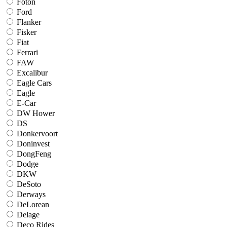
Foton
Ford
Flanker
Fisker
Fiat
Ferrari
FAW
Excalibur
Eagle Cars
Eagle
E-Car
DW Hower
DS
Donkervoort
Doninvest
DongFeng
Dodge
DKW
DeSoto
Derways
DeLorean
Delage
Deco Rides