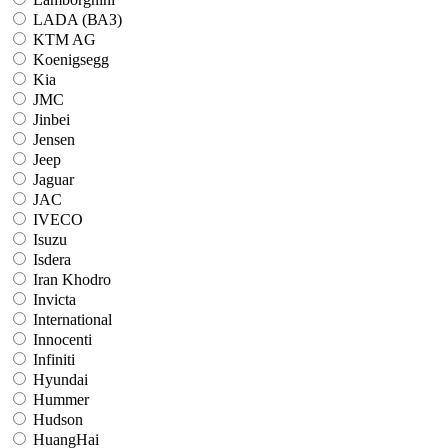
LADA (ВАЗ)
KTM AG
Koenigsegg
Kia
JMC
Jinbei
Jensen
Jeep
Jaguar
JAC
IVECO
Isuzu
Isdera
Iran Khodro
Invicta
International
Innocenti
Infiniti
Hyundai
Hummer
Hudson
HuangHai