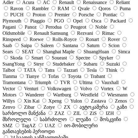
Adler
Acura
AC
Renault
Renaissance
Reliant
Ravon
Rambler
RAM
Qvale
Qoros
Puma
PUCH
Proton
Premier
Porsche
Pontiac
Plymouth
Piaggio
PGO
Opel
Osca
Packard
Pagani
Panoz
Perodua
Peugeot
Noble
Oldsmobile
Renault Samsung
Rezvani
Rimac
Rinspeed
Roewe
Rolls-Royce
Ronart
Rover
Saab
Saipa
Saleen
Santana
Saturn
Scion
Sears
SEAT
Shanghai Maple
ShuangHuan
Simca
Skoda
Smart
Soueast
Spectre
Spyker
SsangYong
Steyr
Studebaker
Subaru
Suzuki
Talbot
TATA
Tatra
Tazzari
Tesla
Think
Tianma
Tianye
Tofas
Toyota
Trabant
Tramontana
Triumph
TVR
Ultima
Vauxhall
Vector
Venturi
Volkswagen
Volvo
Vortex
W
Motors
Wanderer
Wartburg
Westfield
Wiesmann
Willys
Xin Kai
Xpeng
Yulon
Zastava
Zenos
Zenvo
Zibar
Zotye
ZX
ავტოკამერა
გაზი
სარბოლო მანქანა
ZAZ
ZIL
ZiS
IZH
მსროლელი
საბრძოლო
ლუაზი
მოსკვიჩი
SMZ
TagAZ
UAZ
იო-მობილური
განთავსების პერიოდი
24 საათის განმავლობაში