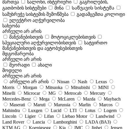
მართვა
სალონი, ინტერიერი
გაგრილების,
გათბობის სისტემები
მინა
Საწვავის სისტემა
სამუხრუჭე Სისტემის შემოწმება
გადამცემთა კოლოფი
ელექტრო აღჭურვილობა
სახეობა
არჩეული არ არის
მანქანებისთვის
მოტოციკლებისთვის
სპეციალური აღჭურვილობისთვის
სატვირთო
მანქანებისთვის და ავტობუსებისთვის
მდგომარეობა
არჩეული არ არის
მეორადი
ახალი
მოდელი
არჩეული არ არის
არჩეული არ არის
Nissan
Nash
Lexus
Morris
Morgan
Mitsuoka
Mitsubishi
MINI
Minelli
Microcar
MG
Metrocab
Mercury
Mercedes-Benz
Mega
McLaren
Mazda
Maybach
Maserati
Maruti
Marussia
Marlin
Marcos
Mahindra
Luxgen
Lucid
LTI
Lotus
Logem
Lincoln
Ligier
Lifan
Liebao Motor
Landwind
Land Rover
Lancia
Lamborghini
LADA (ВАЗ)
KTM AG
Koenigsegg
Kia
JMC
Jinbei
Jensen