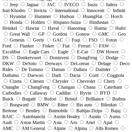
Jeep
Jaguar
JAC
IVECO
Isuzu
Isdera
Iran Khodro
Invicta
International
Innocenti
Infiniti
Hyundai
Hummer
Hudson
HuangHai
Horch
Honda
Holden
Hispano-Suiza
Hindustan
Heinkel
Hawtai
Haval
Hanomag
Haima
Hafei
Great Wall
GP
Gordon
Gonow
GMC
Geo
Genesis
Geely
GAC
Fuqi
FSO
Foton
Ford
Flanker
Fisker
Fiat
Ferrari
FAW
Excalibur
Eagle Cars
Eagle
E-Car
DW Hower
DS
Donkervoort
Doninvest
DongFeng
Dodge
DKW
DeSoto
Derways
DeLorean
Delage
Deco
Rides
De Tomaso
Datsun
Dallara
Daimler
Daihatsu
Daewoo
Dadi
Dacia
Cord
Coggiola
Cizeta
Citroen
Chrysler
Chevrolet
Chery
Changhe
ChangFeng
Changan
Chana
Caterham
Carbodies
Callaway
Cadillac
Byvin
BYD
Buick
Bugatti
Bufori
Bristol
Brilliance
Brabus
Borgward
BMW
Bitter
Bio auto
Bilenkin
Bertone
Bentley
Batmobile
Baltijas Dzips
Bajaj
BAIC
Autobianchi
Austin Healey
Austin
Aurus
Audi
Aston Martin
Asia
Aro
Ariel
Apal
AMC
AM General
Alpine
Alpina
Alfa Romeo