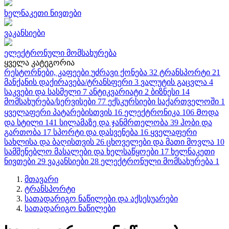
ხელნაკეთი ნივთები
ვაკანსიები
ელექტრონული მომსახურება
ყველა კატეგორია
რესტორნები, კაფეები
უძრავი ქონება
32
ტრანსპორტი
21
მანქანის დაქირავება/ტრანსფერი
3
ვალუტის გაცვლა
4
საკვები და სასმელი
7
ანტიკვარიატი
2
ბიზნესი
14
მომსახურება/სერვისები
77
ექსკურსიები საქართველოში
1
ყველაფერი პატარებისთვის
16
ელექტრონიკა
106
Მოდა
და სტილი
141
სილამაზე და ჯანმრთელობა
39
ჰობი და
გართობა
17
სპორტი და დასვენება
16
ყველაფერი
სახლისა და ბაღისთვის
26
ცხოველები და მათი მოვლა
10
სამშენებლო მასალები და ხელსაწყოები
17
ხელნაკეთი
ნივთები
29
ვაკანსიები
28
ელექტრონული მომსახურება
1
მთავარი
ტრანსპორტი
სათადარიგო ნაწილები და აქსესუარები
სათადარიგო ნაწილები