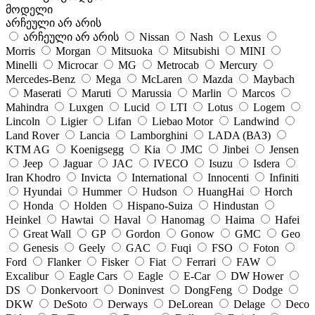
მოდელი
არჩეული არ არის
არჩეული არ არის
Nissan
Nash
Lexus
Morris
Morgan
Mitsuoka
Mitsubishi
MINI
Minelli
Microcar
MG
Metrocab
Mercury
Mercedes-Benz
Mega
McLaren
Mazda
Maybach
Maserati
Maruti
Marussia
Marlin
Marcos
Mahindra
Luxgen
Lucid
LTI
Lotus
Logem
Lincoln
Ligier
Lifan
Liebao Motor
Landwind
Land Rover
Lancia
Lamborghini
LADA (ВАЗ)
KTM AG
Koenigsegg
Kia
JMC
Jinbei
Jensen
Jeep
Jaguar
JAC
IVECO
Isuzu
Isdera
Iran Khodro
Invicta
International
Innocenti
Infiniti
Hyundai
Hummer
Hudson
HuangHai
Horch
Honda
Holden
Hispano-Suiza
Hindustan
Heinkel
Hawtai
Haval
Hanomag
Haima
Hafei
Great Wall
GP
Gordon
Gonow
GMC
Geo
Genesis
Geely
GAC
Fuqi
FSO
Foton
Ford
Flanker
Fisker
Fiat
Ferrari
FAW
Excalibur
Eagle Cars
Eagle
E-Car
DW Hower
DS
Donkervoort
Doninvest
DongFeng
Dodge
DKW
DeSoto
Derways
DeLorean
Delage
Deco