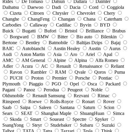
Rides
De Tomaso
Datsun
Dallara
Daimler
Daihatsu
Daewoo
Dadi
Dacia
Cord
Coggiola
Cizeta
Citroen
Chrysler
Chevrolet
Chery
Changhe
ChangFeng
Changan
Chana
Caterham
Carbodies
Callaway
Cadillac
Byvin
BYD
Buick
Bugatti
Bufori
Bristol
Brilliance
Brabus
Borgward
BMW
Bitter
Bio auto
Bilenkin
Bertone
Bentley
Batmobile
Baltijas Dzips
Bajaj
BAIC
Autobianchi
Austin Healey
Austin
Aurus
Audi
Aston Martin
Asia
Aro
Ariel
Apal
AMC
AM General
Alpine
Alpina
Alfa Romeo
Adler
Acura
AC
Renault
Renaissance
Reliant
Ravon
Rambler
RAM
Qvale
Qoros
Puma
PUCH
Proton
Premier
Porsche
Pontiac
Plymouth
Piaggio
PGO
Opel
Osca
Packard
Pagani
Panoz
Perodua
Peugeot
Noble
Oldsmobile
Renault Samsung
Rezvani
Rimac
Rinspeed
Roewe
Rolls-Royce
Ronart
Rover
Saab
Saipa
Saleen
Santana
Saturn
Scion
Sears
SEAT
Shanghai Maple
ShuangHuan
Simca
Skoda
Smart
Soueast
Spectre
Spyker
SsangYong
Steyr
Studebaker
Subaru
Suzuki
Talbot
TATA
Tatra
Tazzari
Tesla
Think