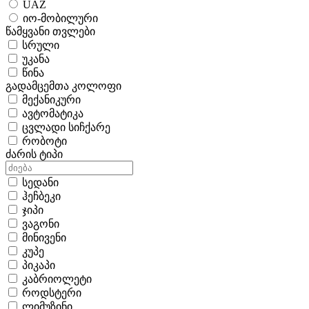
UAZ
იო-მობილური
წამყვანი თვლები
სრული
უკანა
წინა
გადამცემთა კოლოფი
მექანიკური
ავტომატიკა
ცვლადი სიჩქარე
რობოტი
ძარის ტიპი
სედანი
ჰეჩბეკი
ჯიპი
ვაგონი
მინივენი
კუპე
პიკაპი
კაბრიოლეტი
როდსტერი
ლიმუზინი