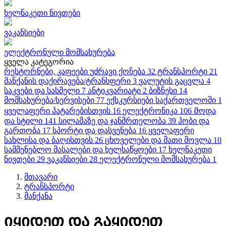
ხელნაკეთი ნივთები
ვაკანსიები
ელექტრონული მომსახურება
ყველა კატეგორია
რესტორნები, კაფეები
უძრავი ქონება
32
ტრანსპორტი
21
მანქანის დაქირავება/ტრანსფერი
3
ვალუტის გაცვლა
4
საკვები და სასმელი
7
ანტიკვარიატი
2
ბიზნესი
14
მომსახურება/სერვისები
77
ექსკურსიები საქართველოში
1
ყველაფერი პატარებისთვის
16
ელექტრონიკა
106
Მოდა
და სტილი
141
სილამაზე და ჯანმრთელობა
39
ჰობი და
გართობა
17
სპორტი და დასვენება
16
ყველაფერი
სახლისა და ბაღისთვის
26
ცხოველები და მათი მოვლა
10
სამშენებლო მასალები და ხელსაწყოები
17
ხელნაკეთი
ნივთები
29
ვაკანსიები
28
ელექტრონული მომსახურება
1
მთავარი
ტრანსპორტი
მანქანა
იყიდეთ და გაყიდეთ