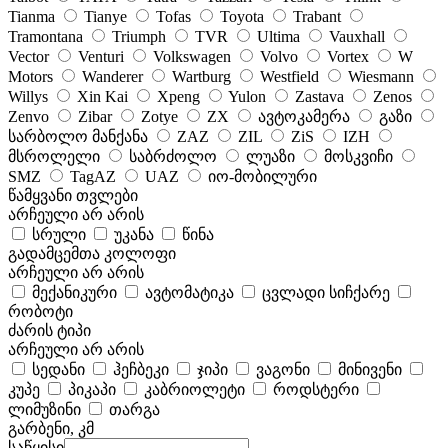
Tianma
Tianye
Tofas
Toyota
Trabant
Tramontana
Triumph
TVR
Ultima
Vauxhall
Vector
Venturi
Volkswagen
Volvo
Vortex
W
Motors
Wanderer
Wartburg
Westfield
Wiesmann
Willys
Xin Kai
Xpeng
Yulon
Zastava
Zenos
Zenvo
Zibar
Zotye
ZX
ავტოკამერა
გაზი
სარბოლო მანქანა
ZAZ
ZIL
ZiS
IZH
მსროლელი
საბრძოლო
ლუაზი
მოსკვიჩი
SMZ
TagAZ
UAZ
იო-მობილური
წამყვანი თვლები
არჩეული არ არის
სრული
უკანა
წინა
გადამცემთა კოლოფი
არჩეული არ არის
მექანიკური
ავტომატიკა
ცვლადი სიჩქარე
რობოტი
ძარის ტიპი
არჩეული არ არის
სედანი
ჰეჩბეკი
ჯიპი
ვაგონი
მინივენი
კუპე
პიკაპი
კაბრიოლეტი
როდსტერი
ლიმუზინი
თარგა
გარბენი, კმ
საწყისი