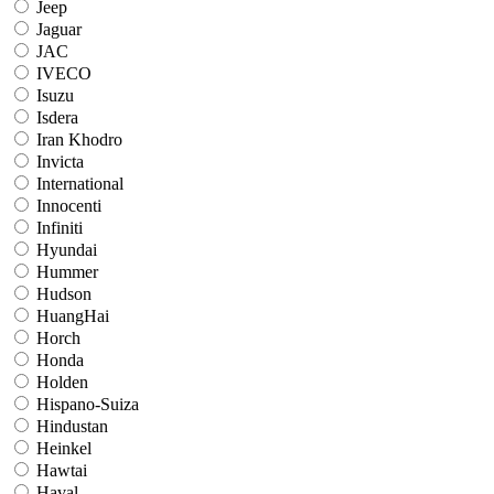
Jeep
Jaguar
JAC
IVECO
Isuzu
Isdera
Iran Khodro
Invicta
International
Innocenti
Infiniti
Hyundai
Hummer
Hudson
HuangHai
Horch
Honda
Holden
Hispano-Suiza
Hindustan
Heinkel
Hawtai
Haval