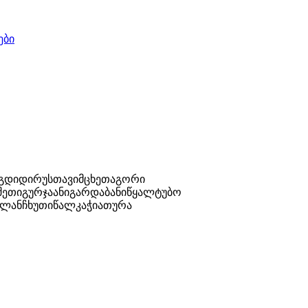
ები
უგდიდი
რუსთავი
მცხეთა
გორი
შეთი
გურჯაანი
გარდაბანი
წყალტუბო
ლანჩხუთი
წალკა
ჭიათურა