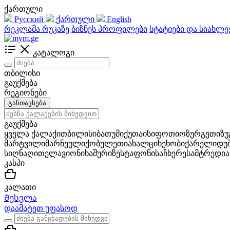
ქართული
Русский
ქართული
English
რეკლამა რუკაზე
ბიზნეს პროფილები
სტატიები და სიახლე
კატალოგი
თბილისი
გაუქმება
რეგიონები
განთავსება
გაუქმება
ყველა ქალაქი
თბილისი
ბათუმი
ქუთაისი
ფოთი
ოზურგეთი
ზ
მარტვილი
მარნეული
ქობულეთი
ახალციხე
ხობი
ქარელი
დუ
სიღნაღი
თელავი
ონი
ხაშური
ზესტაფონი
საჩხერე
სამტრედია
კასპი
კალათი
Შესვლა
დაამატეთ უფასოდ