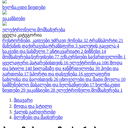
ხელნაკეთი ნივთები
ვაკანსიები
ელექტრონული მომსახურება
ყველა კატეგორია
რესტორნები, კაფეები
უძრავი ქონება
32
ტრანსპორტი
21
მანქანის დაქირავება/ტრანსფერი
3
ვალუტის გაცვლა
4
საკვები და სასმელი
7
ანტიკვარიატი
2
ბიზნესი
14
მომსახურება/სერვისები
77
ექსკურსიები საქართველოში
1
ყველაფერი პატარებისთვის
16
ელექტრონიკა
106
Მოდა
და სტილი
140
სილამაზე და ჯანმრთელობა
39
ჰობი და
გართობა
17
სპორტი და დასვენება
16
ყველაფერი
სახლისა და ბაღისთვის
26
ცხოველები და მათი მოვლა
10
სამშენებლო მასალები და ხელსაწყოები
17
ხელნაკეთი
ნივთები
29
ვაკანსიები
28
ელექტრონული მომსახურება
1
მთავარი
Მოდა და სტილი
ქალის გარდერობი
ბლუზები და მაისურები