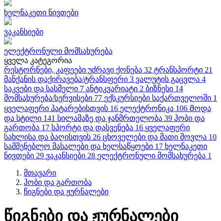
ხელნაკეთი ნივთები
ვაკანსიები
ელექტრონული მომსახურება
ყველა კატეგორია
რესტორნები, კაფეები
უძრავი ქონება
32
ტრანსპორტი
21
მანქანის დაქირავება/ტრანსფერი
3
ვალუტის გაცვლა
4
საკვები და სასმელი
7
ანტიკვარიატი
2
ბიზნესი
14
მომსახურება/სერვისები
77
ექსკურსიები საქართველოში
1
ყველაფერი პატარებისთვის
16
ელექტრონიკა
106
Მოდა
და სტილი
141
სილამაზე და ჯანმრთელობა
39
ჰობი და
გართობა
17
სპორტი და დასვენება
16
ყველაფერი
სახლისა და ბაღისთვის
26
ცხოველები და მათი მოვლა
10
სამშენებლო მასალები და ხელსაწყოები
17
ხელნაკეთი
ნივთები
29
ვაკანსიები
28
ელექტრონული მომსახურება
1
მთავარი
ჰობი და გართობა
წიგნები და ჟურნალები
წიგნები და ჟურნალები