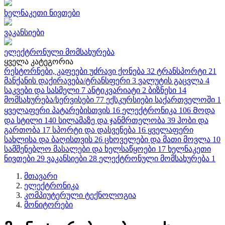
ხელნაკეთი ნივთები
ვაკანსიები
ელექტრონული მომსახურება
ყველა კატეგორია
რესტორნები, კაფეები
უძრავი ქონება
32
ტრანსპორტი
21
მანქანის დაქირავება/ტრანსფერი
3
ვალუტის გაცვლა
4
საკვები და სასმელი
7
ანტიკვარიატი
2
ბიზნესი
14
მომსახურება/სერვისები
77
ექსკურსიები საქართველოში
1
ყველაფერი პატარებისთვის
16
ელექტრონიკა
106
Მოდა
და სტილი
140
სილამაზე და ჯანმრთელობა
39
ჰობი და
გართობა
17
სპორტი და დასვენება
16
ყველაფერი
სახლისა და ბაღისთვის
26
ცხოველები და მათი მოვლა
10
სამშენებლო მასალები და ხელსაწყოები
17
ხელნაკეთი
ნივთები
29
ვაკანსიები
28
ელექტრონული მომსახურება
1
მთავარი
ელექტრონიკა
კომპიუტერული ტექნოლოგია
მონიტორები