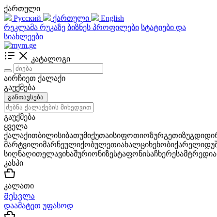
ქართული
Русский
ქართული
English
რეკლამა რუკაზე
ბიზნეს პროფილები
სტატიები და
სიახლეები
კატალოგი
აირჩიეთ ქალაქი
გაუქმება
განთავსება
გაუქმება
ყველა
ქალაქი
თბილისი
ბათუმი
ქუთაისი
ფოთი
ოზურგეთი
ზუგდიდი
მარტვილი
მარნეული
ქობულეთი
ახალციხე
ხობი
ქარელი
დუ
სიღნაღი
თელავი
ხაშური
ონი
ზესტაფონი
საჩხერე
სამტრედია
კასპი
კალათი
Შესვლა
დაამატეთ უფასოდ