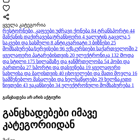
ყველა კატეგორია
რესტორნები, კაფეები
უძრავი ქონება
84
ტრანსპორტი
44
მანქანის დაქირავება/ტრანსფერი
4
ვალუტის გაცვლა
5
საკვები და სასმელი
8
ანტიკვარიატი
3
ბიზნესი
25
მომსახურება/სერვისები
96
ექსკურსიები საქართველოში
2
ყველაფერი პატარებისთვის
20
ელექტრონიკა
132
Მოდა
და სტილი
175
სილამაზე და ჯანმრთელობა
54
ჰობი და
გართობა
27
სპორტი და დასვენება
19
ყველაფერი
სახლისა და ბაღისთვის
40
ცხოველები და მათი მოვლა
16
სამშენებლო მასალები და ხელსაწყოები
29
ხელნაკეთი
ნივთები
43
ვაკანსიები
34
ელექტრონული მომსახურება
1
განცხადება არ არის აქტიური
განცხადებები იმავე
კატეგორიიდან