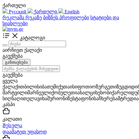
ქართული
Русский
ქართული
English
რეკლამა რუკაზე
ბიზნეს პროფილები
სტატიები და
სიახლეები
კატალოგი
აირჩიეთ ქალაქი
გაუქმება
განთავსება
გაუქმება
ყველა
ქალაქი
თბილისი
ბათუმი
ქუთაისი
ფოთი
ოზურგეთი
ზუგდიდი
მარტვილი
მარნეული
ქობულეთი
ახალციხე
ხობი
ქარელი
დუ
სიღნაღი
თელავი
ხაშური
ონი
ზესტაფონი
საჩხერე
სამტრედია
კასპი
კალათი
Შესვლა
დაამატეთ უფასოდ