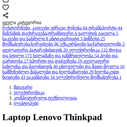
ყველა კატეგორია
რესტორნები, კაფეები
უძრავი ქონება
84
ტრანსპორტი
44
მანქანის დაქირავება/ტრანსფერი
4
ვალუტის გაცვლა
5
საკვები და სასმელი
8
ანტიკვარიატი
3
ბიზნესი
25
მომსახურება/სერვისები
96
ექსკურსიები საქართველოში
2
ყველაფერი პატარებისთვის
20
ელექტრონიკა
132
Მოდა
და სტილი
175
სილამაზე და ჯანმრთელობა
54
ჰობი და
გართობა
27
სპორტი და დასვენება
19
ყველაფერი
სახლისა და ბაღისთვის
40
ცხოველები და მათი მოვლა
16
სამშენებლო მასალები და ხელსაწყოები
29
ხელნაკეთი
ნივთები
43
ვაკანსიები
34
ელექტრონული მომსახურება
1
მთავარი
ელექტრონიკა
კომპიუტერული ტექნოლოგია
ლეპტოპები
Laptop Lenovo Thinkpad