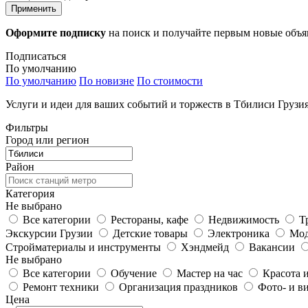
Применить
Оформите подписку
на поиск и получайте первым новые объ
Подписаться
По умолчанию
По умолчанию
По новизне
По стоимости
Услуги и идеи для ваших событий и торжеств в Тбилиси Груз
Фильтры
Город или регион
Район
Категория
Не выбрано
Все категории
Рестораны, кафе
Недвижимость
Т
Экскурсии Грузии
Детские товары
Электроника
Мод
Стройматериалы и инструменты
Хэндмейд
Вакансии
Не выбрано
Все категории
Обучение
Мастер на час
Красота и
Ремонт техники
Организация праздников
Фото- и в
Цена