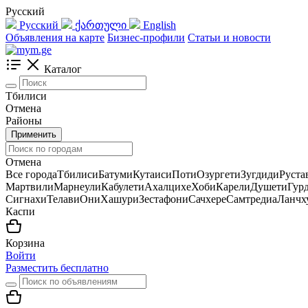
Русский
Русский
ქართული
English
Объявления на карте
Бизнес-профили
Статьи и новости
Каталог
Тбилиси
Отмена
Районы
Применить
Отмена
Все города
Тбилиси
Батуми
Кутаиси
Поти
Озургети
Зугдиди
Руста
Мартвили
Марнеули
Кабулети
Ахалцихе
Хоби
Карели
Душети
Гур
Сигнахи
Телави
Они
Хашури
Зестафони
Сачхере
Самтредиа
Ланчх
Каспи
Корзина
Войти
Разместить бесплатно