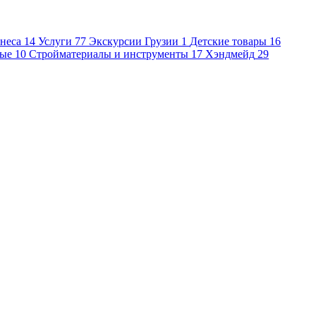
неса
14
Услуги
77
Экскурсии Грузии
1
Детские товары
16
ые
10
Стройматериалы и инструменты
17
Хэндмейд
29