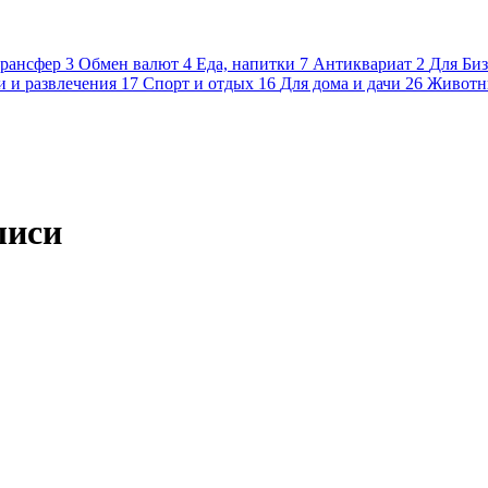
трансфер
3
Обмен валют
4
Еда, напитки
7
Антиквариат
2
Для Биз
и и развлечения
17
Спорт и отдых
16
Для дома и дачи
26
Животн
лиси