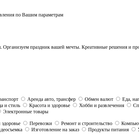
явления по Вашим параметрам
ия. Организуем праздник вашей мечты. Креативные решения и п
ранспорт
Аренда авто, трансфер
Обмен валют
Еда, на
а и стиль
Красота и здоровье
Хобби и развлечения
Сп
Электронные товары
 здоровье
Перевозки
Ремонт и строительство
Компью
идеосъемка
Изготовление на заказ
Продукты питания