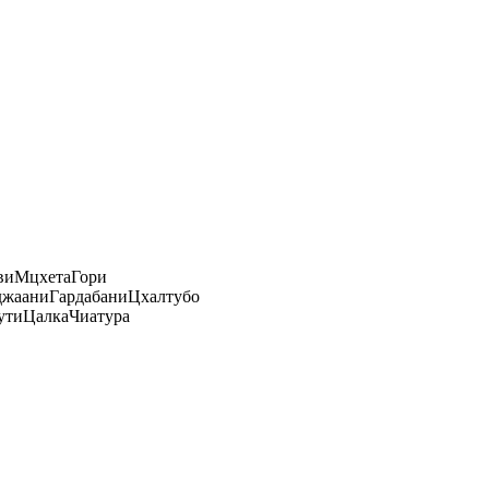
ви
Мцхета
Гори
джаани
Гардабани
Цхалтубо
ути
Цалка
Чиатура