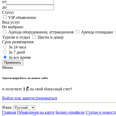
от
до
Статус
VIP объявление
Вид услуг
Не выбрано
Аренда оборудования, аттракционов
Аренда площадки
Туризм и отдых
Цветы и декор
Срок размещения
За 24 часа
За 7 дней
За все время
Применить
Меню
Зарегистрируйтесь на нашем сайте
и получите
1 ₾
на свой бонусный счет!
Войти или зарегистрироваться
Язык:
Главная
Объявления на карте
Бизнес-профили
Статьи и новост