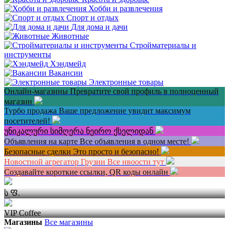
Хобби и развлечения
Спорт и отдых
Для дома и дачи
Животные
Стройматериалы и
инструменты
Хэндмейд
Вакансии
Электронные товары
Онлайн-магазины
Превратите свой профиль в полноценный
магазин
Турбо продажа
Ваше предложение увидит максимум
посетителей!
უნიკალური სიმღერა ნეირო ქსელიდან
Объявления на карте
Все объявления в одном месте!
Безопасные сделки
Это просто и безопасно!
Новостной агрегатор Грузии
Все нвоости тут
Создавайте короткие ссылки, QR коды онлайн
ს Ფ.
VIP Coffee
Магазины
Все магазины