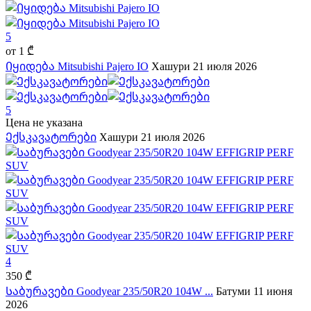
5
от
1 ₾
Იყიდება Mitsubishi Pajero IO
Хашури
21 июля 2026
5
Цена не указана
Ექსკავატორები
Хашури
21 июля 2026
4
350 ₾
Საბურავები Goodyear 235/50R20 104W ...
Батуми
11 июня
2026