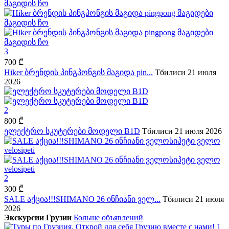
3
700 ₾
Hiker ბრენდის პინგპონგის მაგიდა pin...
Тбилиси
21 июля
2026
2
800 ₾
ელექტრო სკუტერები მოდელი B1D
Тбилиси
21 июля 2026
2
300 ₾
SALE აქცია!!!SHIMANO 26 ინჩიანი ველ...
Тбилиси
21 июля
2026
Экскурсии Грузии
Больше объявлений
1