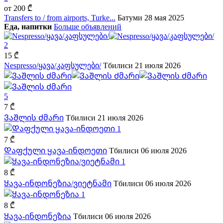
от
200 ₾
Transfers to / from airports, Turke...
Батуми
28 мая 2025
Еда, напитки
Больше объявлений
2
15 ₾
Nespresso/ყავა/კაფსულები/
Тбилиси
21 июля 2026
5
7 ₾
ᲕაᲨლის Ძმარი
Тбилиси
21 июля 2026
1
7 ₾
Დაფქული ყავა-ინდოეთი
Тбилиси
06 июля 2026
1
8 ₾
Ყავა-ინდონეზია/ვიეტნამი
Тбилиси
06 июля 2026
1
8 ₾
Ყავა-ინდონეზია
Тбилиси
06 июля 2026