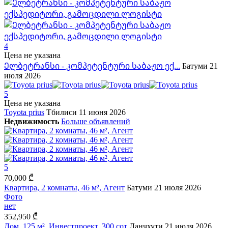
4
Цена не указана
Ელბეტრანსი - კომპეტენტური საბაჟო ექ...
Батуми
21
июля 2026
5
Цена не указана
Toyota prius
Тбилиси
11 июня 2026
Недвижимость
Больше объявлений
5
70,000 ₾
Квартира, 2 комнаты, 46 м², Агент
Батуми
21 июля 2026
Фото
нет
352,950 ₾
Дом, 125 м², Инвестпроект, 300 сот
Ланчхути
21 июля 2026