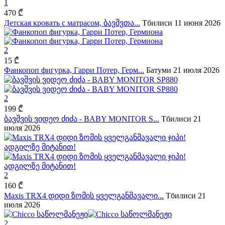
1
470 ₾
Детская кровать с матрасом, ბავშვთა...
Тбилиси
11 июня 2026
2
15 ₾
Фанкопоп фигурка, Гарри Потер, Герм...
Батуми
21 июля 2026
2
199 ₾
ბავშვის ვიდეო ძიძა - BABY MONITOR S...
Тбилиси
21
июля 2026
2
160 ₾
Maxis TRX4 დიდი ზომის ყველგანმავალი...
Тбилиси
21
июля 2026
2