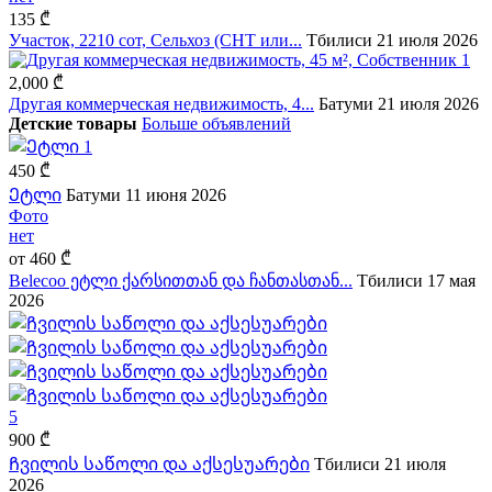
135 ₾
Участок, 2210 сот, Сельхоз (СНТ или...
Тбилиси
21 июля 2026
1
2,000 ₾
Другая коммерческая недвижимость, 4...
Батуми
21 июля 2026
Детские товары
Больше объявлений
1
450 ₾
Ეტლი
Батуми
11 июня 2026
Фото
нет
от
460 ₾
Belecoo ეტლი ქარსითთან და ჩანთასთან...
Тбилиси
17 мая
2026
5
900 ₾
Ჩვილის საწოლი და აქსესუარები
Тбилиси
21 июля
2026