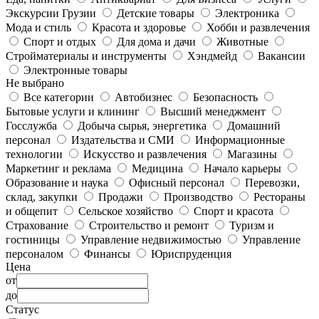
Экскурсии Грузии
Детские товары
Электроника
Мода и стиль
Красота и здоровье
Хобби и развлечения
Спорт и отдых
Для дома и дачи
Животные
Стройматериалы и инструменты
Хэндмейд
Вакансии
Электронные товары
Не выбрано
Все категории
Автобизнес
Безопасность
Бытовые услуги и клининг
Высший менеджмент
Госслужба
Добыча сырья, энергетика
Домашний
персонал
Издательства и СМИ
Информационные
технологии
Искусство и развлечения
Магазины
Маркетинг и реклама
Медицина
Начало карьеры
Образование и наука
Офисный персонал
Перевозки,
склад, закупки
Продажи
Производство
Рестораны
и общепит
Сельское хозяйство
Спорт и красота
Страхование
Строительство и ремонт
Туризм и
гостиницы
Управление недвижимостью
Управление
персоналом
Финансы
Юриспруденция
Цена
от
до
Статус