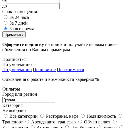
до
Срок размещения
За 24 часа
За 7 дней
За все время
Применить
Оформите подписку
на поиск и получайте первым новые
объявления по Вашим параметрам
Подписаться
По умолчанию
По умолчанию
По новизне
По стоимости
Объявления о работе и возможности карьерног%
Фильтры
Город или регион
Категория
Не выбрано
Все категории
Рестораны, кафе
Недвижимость
Транспорт
Аренда авто, трансфер
Обмен валют
Еда, напитки
Антиквариат
Для Бизнеса
Услуги