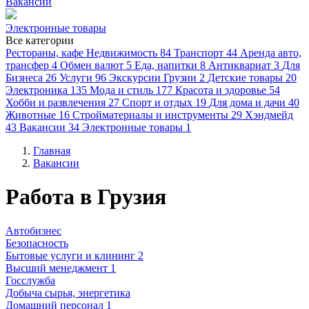
Вакансии
Электронные товары
Все категории
Рестораны, кафе
Недвижимость
84
Транспорт
44
Аренда авто,
трансфер
4
Обмен валют
5
Еда, напитки
8
Антиквариат
3
Для
Бизнеса
26
Услуги
96
Экскурсии Грузии
2
Детские товары
20
Электроника
135
Мода и стиль
177
Красота и здоровье
54
Хобби и развлечения
27
Спорт и отдых
19
Для дома и дачи
40
Животные
16
Стройматериалы и инструменты
29
Хэндмейд
43
Вакансии
34
Электронные товары
1
Главная
Вакансии
Работа в Грузия
Автобизнес
Безопасность
Бытовые услуги и клининг 2
Высший менеджмент 1
Госслужба
Добыча сырья, энергетика
Домашний персонал 1