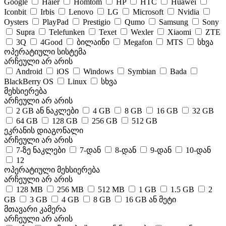
Google
Haier
Homtom
HP
HTC
Huawei
Iconbit
Irbis
Lenovo
LG
Microsoft
Nvidia
Oysters
PlayPad
Prestigio
Qumo
Samsung
Sony
Supra
Telefunken
Texet
Wexler
Xiaomi
ZTE
3Q
4Good
ბილაინი
Megafon
MTS
სხვა
ოპერატიული სისტემა
არჩეული არ არის
Android
iOS
Windows
Symbian
Bada
BlackBerry OS
Linux
სხვა
მეხსიერება
არჩეული არ არის
2 GB ან ნაკლები
4 GB
8 GB
16 GB
32 GB
64 GB
128 GB
256 GB
512 GB
ეკრანის დიაგონალი
არჩეული არ არის
7-ზე ნაკლები
7-დან
8-დან
9-დან
10-დან
12
ოპერატიული მეხსიერება
არჩეული არ არის
128 MB
256 MB
512 MB
1 GB
1.5 GB
2
GB
3 GB
4 GB
8 GB
16 GB ან მეტი
მთავარი კამერა
არჩეული არ არის