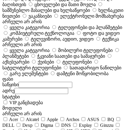
ბაღისთვის
ცხოველები და მათი მოვლა
სამშენებლო მასალები და ხელსაწყოები
ხელნაკეთი
ნივთები
ვაკანსიები
ელექტრონული მომსახურება
არჩეული არ არის
ყველა კატეგორია
ტელეფონები და პლანშეტები
კომპიუტერული ტექნოლოგია
ფოტო და ვიდეო
კამერები
ტელევიზორი, აუდიო, ვიდეო
ტექნიკა
არჩეული არ არის
ყველა კატეგორია
მობილური ტელეფონები
პლანშეტები
ჭკვიანი საათები და სამაჯურები
აქსესუარები
ქეისები
ტელეფონები
სატელიტური ტელეფონები
სათადარიგო ნაწილები
გარე ელემენტები
დამტენი მოწყობილობა
ფასი
საწყისი
ადრე
სტატუსი
VIP განცხადება
მოდელი
არჩეული არ არის
Acer
Alcatel
Apple
Archos
ASUS
BQ
DELL
Dexp
Digma
DNS
Explay
Ginzzu