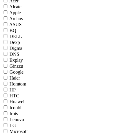
Acer
Alcatel
Apple
Archos
ASUS
BQ
DELL
Dexp
Digma
DNS
Explay
Ginzzu
Google
Haier
Homtom
HP
HTC
Huawei
Iconbit
Irbis
Lenovo
LG
Microsoft