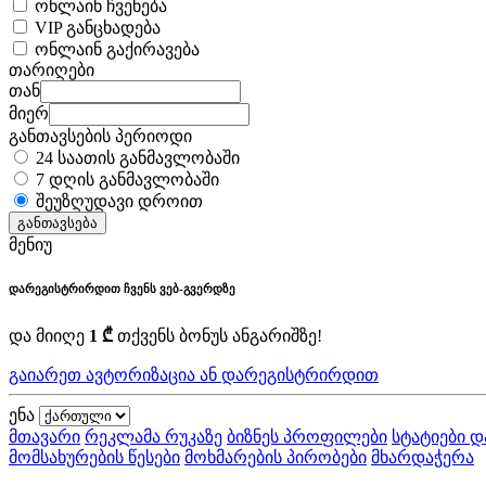
ონლაინ ჩვენება
VIP განცხადება
ონლაინ გაქირავება
თარიღები
თან
მიერ
განთავსების პერიოდი
24 საათის განმავლობაში
7 დღის განმავლობაში
შეუზღუდავი დროით
განთავსება
მენიუ
დარეგისტრირდით ჩვენს ვებ-გვერდზე
და მიიღე
1 ₾
თქვენს ბონუს ანგარიშზე!
გაიარეთ ავტორიზაცია ან დარეგისტრირდით
ენა
მთავარი
რეკლამა რუკაზე
ბიზნეს პროფილები
სტატიები დ
მომსახურების წესები
მოხმარების პირობები
მხარდაჭერა