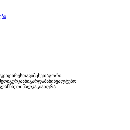
ები
უგდიდი
რუსთავი
მცხეთა
გორი
შეთი
გურჯაანი
გარდაბანი
წყალტუბო
ლანჩხუთი
წალკა
ჭიათურა