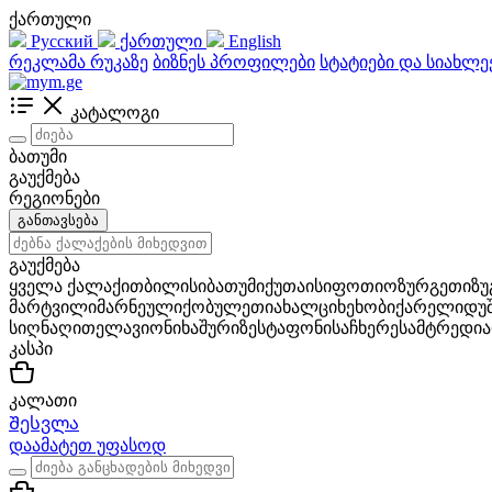
ქართული
Русский
ქართული
English
რეკლამა რუკაზე
ბიზნეს პროფილები
სტატიები და სიახლე
კატალოგი
ბათუმი
გაუქმება
რეგიონები
განთავსება
გაუქმება
ყველა ქალაქი
თბილისი
ბათუმი
ქუთაისი
ფოთი
ოზურგეთი
ზ
მარტვილი
მარნეული
ქობულეთი
ახალციხე
ხობი
ქარელი
დუ
სიღნაღი
თელავი
ონი
ხაშური
ზესტაფონი
საჩხერე
სამტრედია
კასპი
კალათი
Შესვლა
დაამატეთ უფასოდ