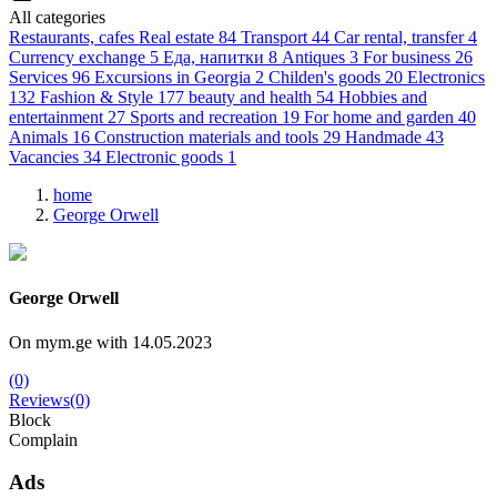
All categories
Restaurants, cafes
Real estate
84
Transport
44
Car rental, transfer
4
Currency exchange
5
Еда, напитки
8
Antiques
3
For business
26
Services
96
Excursions in Georgia
2
Childen's goods
20
Electronics
132
Fashion & Style
177
beauty and health
54
Hobbies and
entertainment
27
Sports and recreation
19
For home and garden
40
Animals
16
Construction materials and tools
29
Handmade
43
Vacancies
34
Electronic goods
1
home
George Orwell
George Orwell
On mym.ge with 14.05.2023
(0)
Reviews(0)
Block
Complain
Ads