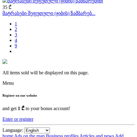
35 ₾
მატრასები შეფუთული (ჯიბის) ზამბარებ...
1
2
3
4
9
All items sold will be displayed on this page.
Menu
Register on our website
and get
1 ₾
to your bonus account!
Enter or register
Language:
home
Ads on the map
Business profiles
Articles and news
Add