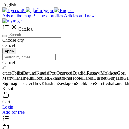
English
Русский
ქართული
English
Ads on the map
Business profiles
Articles and news
Catalog
Choose city
Cancel
Apply
Cancel
all
cities
Tbilisi
Batumi
Kutaisi
Poti
Ozurgeti
Zugdidi
Rustavi
Mtskheta
Gori
Martvili
Marneuli
Kobuleti
Akhaltsikhe
Hobie
Kareli
Dusheti
Gurjaani
Ga
Sighnaghi
Telavi
They
Khashuri
Zestaponi
Sachkhere
Samtredia
Lanchkh
Kaspi
Cart
Login
Add for free