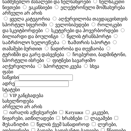
სამშენებლო მასალები და ხელსაწყოები
ხელნაკეთი
ნივთები
ვაკანსიები
ელექტრონული მომსახურება
არჩეული არ არის
ყველა კატეგორია
აღჭურვილობა თავდაცვისთვის
სპორტულ სფეროში
ველოსიპედები
როლიკები
და სკეიტბორდები
სკუტერები და ჰოვერბორდები
ბილიარდი და ბოულინგი
წყლის ტრანსპორტი
Საბრძოლო ხელოვნება
Ზამთრის სპორტი
თამაშები ბურთით
ნადირობა და თევზაობა
ტურიზმი და გარე დასვენება
ჩოგბურთი, ბადმინტონი,
სპორტული ისრები
ფიტნესი სავარჯიშო
აღჭურვილობა
სპორტული კვება
სხვა
ფასი
საწყისი
ადრე
სტატუსი
VIP განცხადება
სახელწოდება
არჩეული არ არის
იარაღის აქსესუარები
Катушки
კაკვები,
ნიჟარები, ათწილადები
ხრახნები
ლაგამები
Შესანიღბი
წყლის ქვეშ სანადიროდ
ლურები,
ვობლერები
ბაღები, სადესანტო ბადეები
წნელები