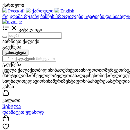
ქართული
Русский
ქართული
English
რეკლამა რუკაზე
ბიზნეს პროფილები
სტატიები და სიახლე
კატალოგი
აირჩიეთ ქალაქი
გაუქმება
განთავსება
გაუქმება
ყველა ქალაქი
თბილისი
ბათუმი
ქუთაისი
ფოთი
ოზურგეთი
ზ
მარტვილი
მარნეული
ქობულეთი
ახალციხე
ხობი
ქარელი
დუ
სიღნაღი
თელავი
ონი
ხაშური
ზესტაფონი
საჩხერე
სამტრედია
კასპი
კალათი
Შესვლა
დაამატეთ უფასოდ