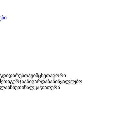
ები
უგდიდი
რუსთავი
მცხეთა
გორი
შეთი
გურჯაანი
გარდაბანი
წყალტუბო
ლანჩხუთი
წალკა
ჭიათურა