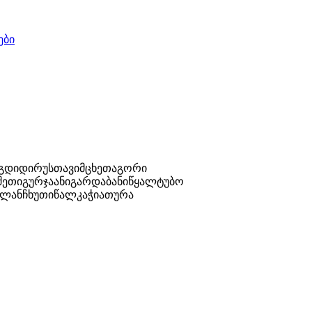
ები
უგდიდი
რუსთავი
მცხეთა
გორი
შეთი
გურჯაანი
გარდაბანი
წყალტუბო
ლანჩხუთი
წალკა
ჭიათურა