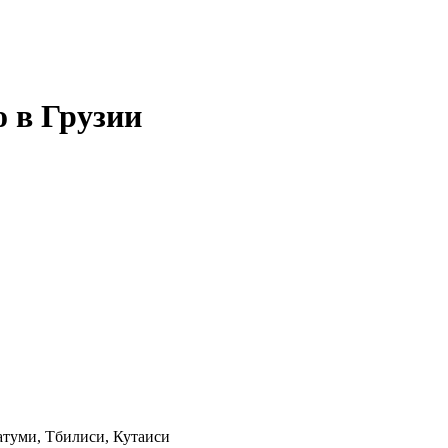
о в Грузии
Батуми, Тбилиси, Кутаиси