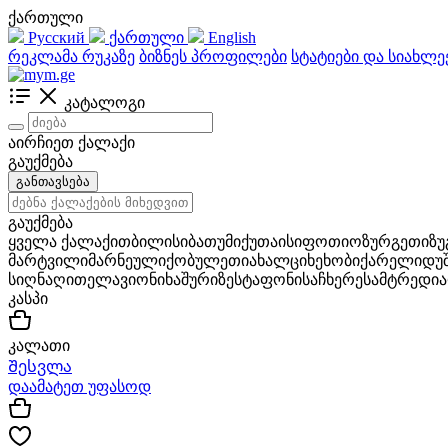
ქართული
Русский
ქართული
English
რეკლამა რუკაზე
ბიზნეს პროფილები
სტატიები და სიახლე
კატალოგი
აირჩიეთ ქალაქი
გაუქმება
განთავსება
გაუქმება
ყველა ქალაქი
თბილისი
ბათუმი
ქუთაისი
ფოთი
ოზურგეთი
ზ
მარტვილი
მარნეული
ქობულეთი
ახალციხე
ხობი
ქარელი
დუ
სიღნაღი
თელავი
ონი
ხაშური
ზესტაფონი
საჩხერე
სამტრედია
კასპი
კალათი
Შესვლა
დაამატეთ უფასოდ