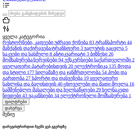
ყველა კატეგორია
რესტორნები, კაფეები
უძრავი ქონება
83
ტრანსპორტი
44
მანქანის დაქირავება/ტრანსფერი
3
ვალუტის გაცვლა
5
საკვები და სასმელი
8
ანტიკვარიატი
3
ბიზნესი
26
მომსახურება/სერვისები
94
ექსკურსიები საქართველოში
2
ყველაფერი პატარებისთვის
20
ელექტრონიკა
135
Მოდა
და სტილი
177
სილამაზე და ჯანმრთელობა
54
ჰობი და
გართობა
27
სპორტი და დასვენება
19
ყველაფერი
სახლისა და ბაღისთვის
40
ცხოველები და მათი მოვლა
16
სამშენებლო მასალები და ხელსაწყოები
29
ხელნაკეთი
ნივთები
43
ვაკანსიები
34
ელექტრონული მომსახურება
1
ფილტრები
დახურვა
მენიუ
დარეგისტრირდით ჩვენს ვებ-გვერდზე