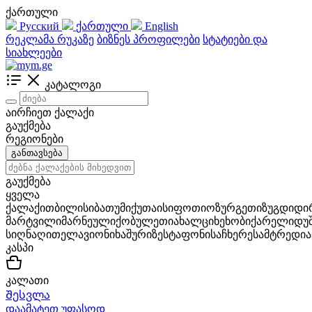
ქართული
Русский
ქართული
English
რეკლამა რუკაზე
ბიზნეს პროფილები
სტატიები და
სიახლეები
კატალოგი
აირჩიეთ ქალაქი
გაუქმება
რეგიონები
განთავსება
გაუქმება
ყველა
ქალაქი
თბილისი
ბათუმი
ქუთაისი
ფოთი
ოზურგეთი
ზუგდიდი
მარტვილი
მარნეული
ქობულეთი
ახალციხე
ხობი
ქარელი
დუ
სიღნაღი
თელავი
ონი
ხაშური
ზესტაფონი
საჩხერე
სამტრედია
კასპი
კალათი
Შესვლა
დაამატეთ უფასოდ