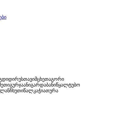
ები
უგდიდი
რუსთავი
მცხეთა
გორი
შეთი
გურჯაანი
გარდაბანი
წყალტუბო
ლანჩხუთი
წალკა
ჭიათურა