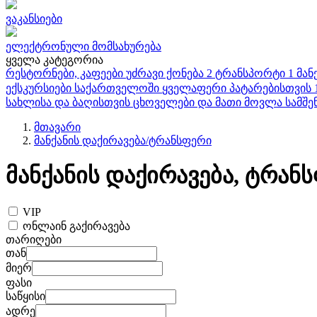
ვაკანსიები
ელექტრონული მომსახურება
ყველა კატეგორია
რესტორნები, კაფეები
უძრავი ქონება
2
ტრანსპორტი
1
მან
ექსკურსიები საქართველოში
ყველაფერი პატარებისთვის
სახლისა და ბაღისთვის
ცხოველები და მათი მოვლა
სამშე
მთავარი
მანქანის დაქირავება/ტრანსფერი
მანქანის დაქირავება, ტრან
VIP
ონლაინ გაქირავება
თარიღები
თან
მიერ
ფასი
საწყისი
ადრე