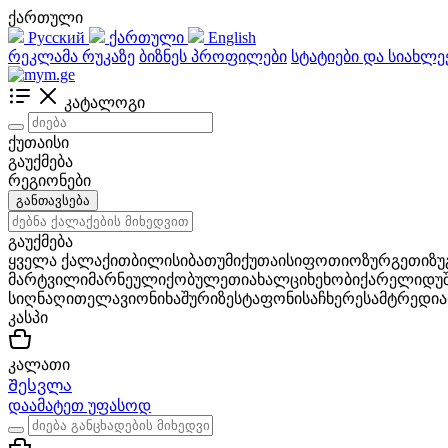
ქართული
Русский
ქართული
English
რეკლამა რუკაზე
ბიზნეს პროფილები
სტატიები და სიახლე
კატალოგი
ქუთაისი
გაუქმება
რეგიონები
განთავსება
გაუქმება
ყველა ქალაქი
თბილისი
ბათუმი
ქუთაისი
ფოთი
ოზურგეთი
ზ
მარტვილი
მარნეული
ქობულეთი
ახალციხე
ხობი
ქარელი
დუ
სიღნაღი
თელავი
ონი
ხაშური
ზესტაფონი
საჩხერე
სამტრედია
კასპი
კალათი
Შესვლა
დაამატეთ უფასოდ