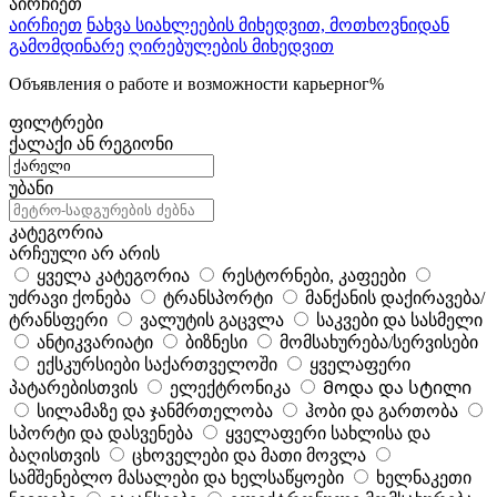
აირჩიეთ
აირჩიეთ
ნახვა სიახლეების მიხედვით, მოთხოვნიდან
გამომდინარე
ღირებულების მიხედვით
Объявления о работе и возможности карьерног%
ფილტრები
ქალაქი ან რეგიონი
უბანი
კატეგორია
არჩეული არ არის
ყველა კატეგორია
რესტორნები, კაფეები
უძრავი ქონება
ტრანსპორტი
მანქანის დაქირავება/
ტრანსფერი
ვალუტის გაცვლა
საკვები და სასმელი
ანტიკვარიატი
ბიზნესი
მომსახურება/სერვისები
ექსკურსიები საქართველოში
ყველაფერი
პატარებისთვის
ელექტრონიკა
Მოდა და სტილი
სილამაზე და ჯანმრთელობა
ჰობი და გართობა
სპორტი და დასვენება
ყველაფერი სახლისა და
ბაღისთვის
ცხოველები და მათი მოვლა
სამშენებლო მასალები და ხელსაწყოები
ხელნაკეთი