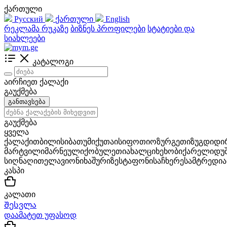
ქართული
Русский
ქართული
English
რეკლამა რუკაზე
ბიზნეს პროფილები
სტატიები და
სიახლეები
კატალოგი
აირჩიეთ ქალაქი
გაუქმება
განთავსება
გაუქმება
ყველა
ქალაქი
თბილისი
ბათუმი
ქუთაისი
ფოთი
ოზურგეთი
ზუგდიდი
მარტვილი
მარნეული
ქობულეთი
ახალციხე
ხობი
ქარელი
დუ
სიღნაღი
თელავი
ონი
ხაშური
ზესტაფონი
საჩხერე
სამტრედია
კასპი
კალათი
Შესვლა
დაამატეთ უფასოდ