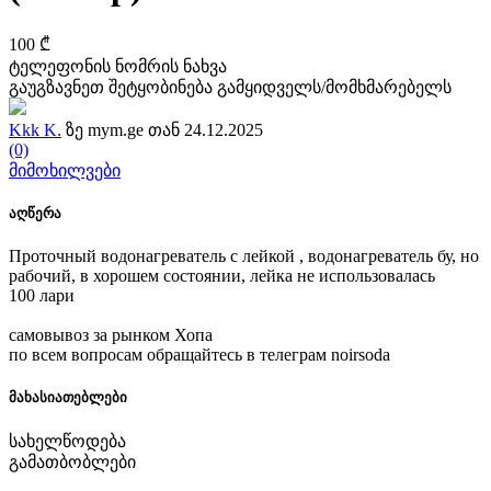
100 ₾
ტელეფონის ნომრის ნახვა
გაუგზავნეთ შეტყობინება გამყიდველს/მომხმარებელს
Kkk K.
ზე mym.ge თან 24.12.2025
(0)
მიმოხილვები
აღწერა
Проточный водонагреватель с лейкой , водонагреватель бу, но
рабочий, в хорошем состоянии, лейка не использовалась
100 лари
самовывоз за рынком Хопа
по всем вопросам обращайтесь в телеграм noirsoda
მახასიათებლები
სახელწოდება
გამათბობლები