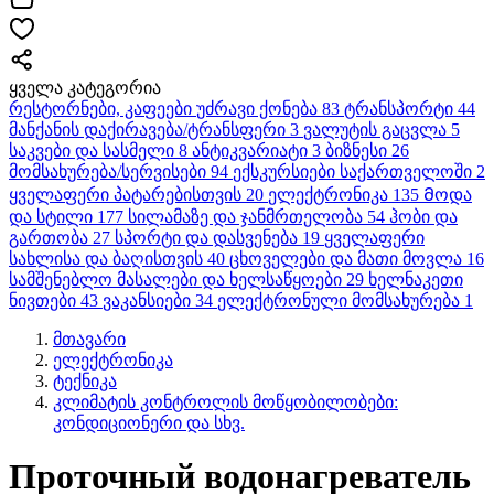
ყველა კატეგორია
რესტორნები, კაფეები
უძრავი ქონება
83
ტრანსპორტი
44
მანქანის დაქირავება/ტრანსფერი
3
ვალუტის გაცვლა
5
საკვები და სასმელი
8
ანტიკვარიატი
3
ბიზნესი
26
მომსახურება/სერვისები
94
ექსკურსიები საქართველოში
2
ყველაფერი პატარებისთვის
20
ელექტრონიკა
135
Მოდა
და სტილი
177
სილამაზე და ჯანმრთელობა
54
ჰობი და
გართობა
27
სპორტი და დასვენება
19
ყველაფერი
სახლისა და ბაღისთვის
40
ცხოველები და მათი მოვლა
16
სამშენებლო მასალები და ხელსაწყოები
29
ხელნაკეთი
ნივთები
43
ვაკანსიები
34
ელექტრონული მომსახურება
1
მთავარი
ელექტრონიკა
ტექნიკა
კლიმატის კონტროლის მოწყობილობები:
კონდიციონერი და სხვ.
Проточный водонагреватель