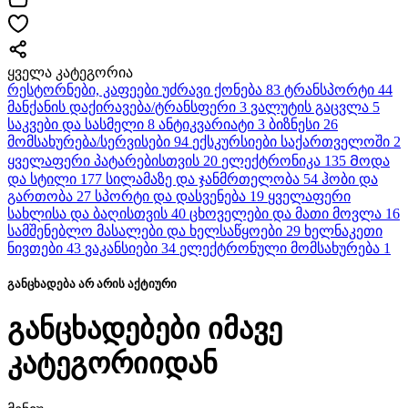
ყველა კატეგორია
რესტორნები, კაფეები
უძრავი ქონება
83
ტრანსპორტი
44
მანქანის დაქირავება/ტრანსფერი
3
ვალუტის გაცვლა
5
საკვები და სასმელი
8
ანტიკვარიატი
3
ბიზნესი
26
მომსახურება/სერვისები
94
ექსკურსიები საქართველოში
2
ყველაფერი პატარებისთვის
20
ელექტრონიკა
135
Მოდა
და სტილი
177
სილამაზე და ჯანმრთელობა
54
ჰობი და
გართობა
27
სპორტი და დასვენება
19
ყველაფერი
სახლისა და ბაღისთვის
40
ცხოველები და მათი მოვლა
16
სამშენებლო მასალები და ხელსაწყოები
29
ხელნაკეთი
ნივთები
43
ვაკანსიები
34
ელექტრონული მომსახურება
1
განცხადება არ არის აქტიური
განცხადებები იმავე
კატეგორიიდან