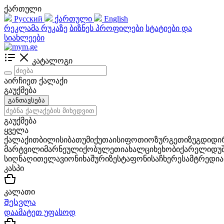
ქართული
Русский
ქართული
English
რეკლამა რუკაზე
ბიზნეს პროფილები
სტატიები და
სიახლეები
კატალოგი
აირჩიეთ ქალაქი
გაუქმება
განთავსება
გაუქმება
ყველა
ქალაქი
თბილისი
ბათუმი
ქუთაისი
ფოთი
ოზურგეთი
ზუგდიდი
მარტვილი
მარნეული
ქობულეთი
ახალციხე
ხობი
ქარელი
დუ
სიღნაღი
თელავი
ონი
ხაშური
ზესტაფონი
საჩხერე
სამტრედია
კასპი
კალათი
Შესვლა
დაამატეთ უფასოდ